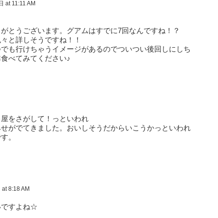
at 11:11 AM
がとうございます。グアムはすでに7回なんですね！？
色々と詳しそうですね！！
つでも行けちゃうイメージがあるのでついつい後回しにしち
食べてみてください♪
キ屋をさがして！っといわれ
みせがでてきました。おいしそうだからいこうかっといわれ
です。
t 8:18 AM
いですよね☆
。