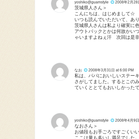
yoshiko@guamstyle
2008年2月28日 
茨城県人さん＞
こんにちは、はじめまして☆
いつも読んでいただいて、あり
茨城県人さんは私より確実に
アウトバックとかは何故かい
ゃいますよねぇ汗 次回は是非
なお
2008年3月31日 at 6:00 PM
私は、パパにおいしいステー
さがしてました。するとこの
ていくととてもおいしかった
yoshiko@guamstyle
2008年4月9日 a
なおさん＞
お値段もお手ごろですごくい
ここは量も多いし満足でした