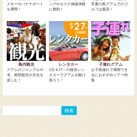
スキーやバナナボート
ングやセスナ操縦体験
常夏の島グアムでのゴ
を満喫！
に挑戦！
ルフは最高！
島内観光
レンタカー
子連れグアム
グアムのジャングルや
1日＄27～の格安レン
お子様連れで満喫でき
滝、南部観光や文化を
タカーでグアムを駆け
るにおすすめツアー特
楽しむ！
巡ろう！
集