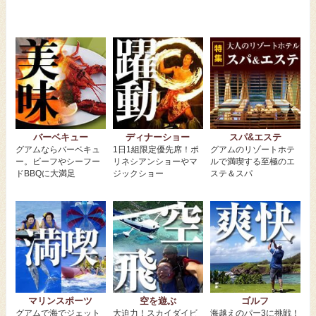
バーベキュー
ディナーショー
スパ&エステ
グアムならバーベキュ
1日1組限定優先席！ポ
グアムのリゾートホテ
ー。ビーフやシーフー
リネシアンショーやマ
ルで満喫する至極のエ
ドBBQに大満足
ジックショー
ステ＆スパ
マリンスポーツ
空を遊ぶ
ゴルフ
グアムで海でジェット
大迫力！スカイダイビ
海越えのパー3に挑戦！