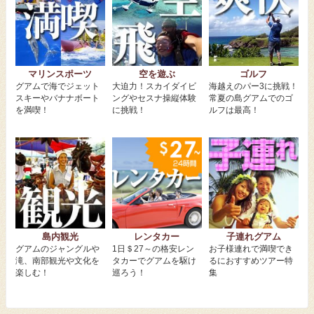
マリンスポーツ
空を遊ぶ
ゴルフ
グアムで海でジェット
大迫力！スカイダイビ
海越えのパー3に挑戦！
スキーやバナナボート
ングやセスナ操縦体験
常夏の島グアムでのゴ
を満喫！
に挑戦！
ルフは最高！
島内観光
レンタカー
子連れグアム
グアムのジャングルや
1日＄27～の格安レン
お子様連れで満喫でき
滝、南部観光や文化を
タカーでグアムを駆け
るにおすすめツアー特
楽しむ！
巡ろう！
集