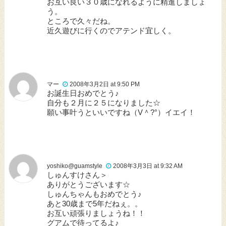
お互い良い３０歳になれるように精進しましょ
う。
ところで久々だね。
近久遊びに行くのでアテンド宜しく。
マー
2008年3月2日 at 9:50 PM
お誕生日おめでとう♪
自分も２月に２５になりました☆
願い事叶うといいですね（V＾?°）イエイ！
yoshiko@guamstyle
2008年3月3日 at 9:32 AM
しゅんすけさん＞
ありがとうございます☆
しゅんちゃんもおめでとう♪
あと30歳まで5年だねぇ。。
お互い頑張りましょうね！！
グアムで待ってるよ♪