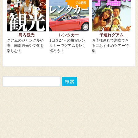
島内観光
レンタカー
子連れグアム
グアムのジャングルや
1日＄27～の格安レン
お子様連れで満喫でき
滝、南部観光や文化を
タカーでグアムを駆け
るにおすすめツアー特
楽しむ！
巡ろう！
集