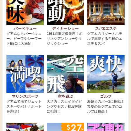
バーベキュー
ディナーショー
スパ&エステ
グアムならバーベキュ
1日1組限定優先席！ポ
グアムのリゾートホテ
ー。ビーフやシーフー
リネシアンショーやマ
ルで満喫する至極のエ
ドBBQに大満足
ジックショー
ステ＆スパ
マリンスポーツ
空を遊ぶ
ゴルフ
グアムで海でジェット
大迫力！スカイダイビ
海越えのパー3に挑戦！
スキーやバナナボート
ングやセスナ操縦体験
常夏の島グアムでのゴ
を満喫！
に挑戦！
ルフは最高！