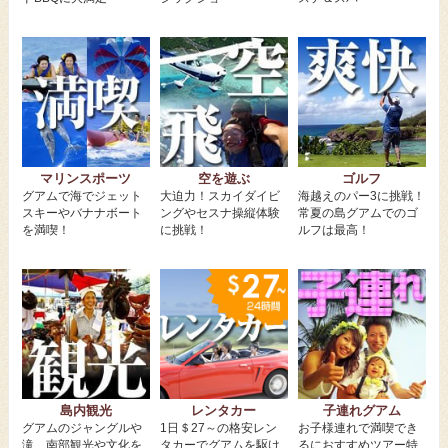
マリンスポーツ
空を遊ぶ
ゴルフ
グアムで海でジェット
大迫力！スカイダイビ
海越えのパー3に挑戦！
スキーやバナナボート
ングやセスナ操縦体験
常夏の島グアムでのゴ
を満喫！
に挑戦！
ルフは最高！
島内観光
レンタカー
子連れグアム
グアムのジャングルや
1日＄27～の格安レン
お子様連れで満喫でき
滝、南部観光や文化を
タカーでグアムを駆け
るにおすすめツアー特