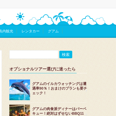
島内観光
レンタカー
グアム
オプショナルツアー選びに迷ったら
グアムのイルカウォッチングは遭
遇率90％！おまけのプランも要チ
ェック！
グアムの肉食派ディナーはバーベ
キュー！絶対はずせないBBQ11