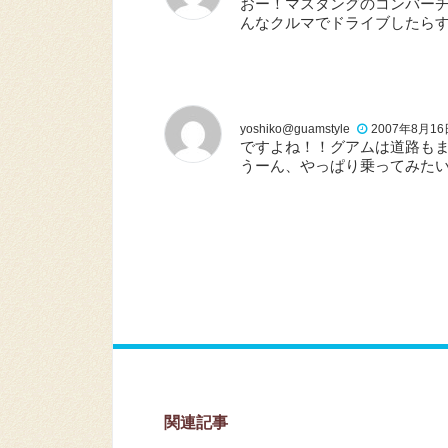
おー！マスタングのコンバー
んなクルマでドライブしたら
yoshiko@guamstyle
2007年8月16日 
ですよね！！グアムは道路も
うーん、やっぱり乗ってみた
関連記事