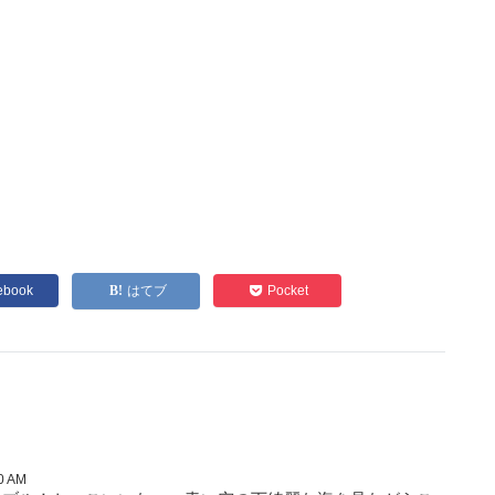
ebook
はてブ
Pocket
0 AM