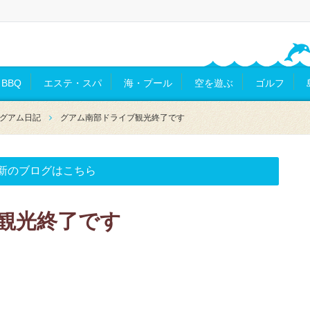
BBQ
エステ・スパ
海・プール
空を遊ぶ
ゴルフ
グアム日記
グアム南部ドライブ観光終了です
新のブログはこちら
観光終了です