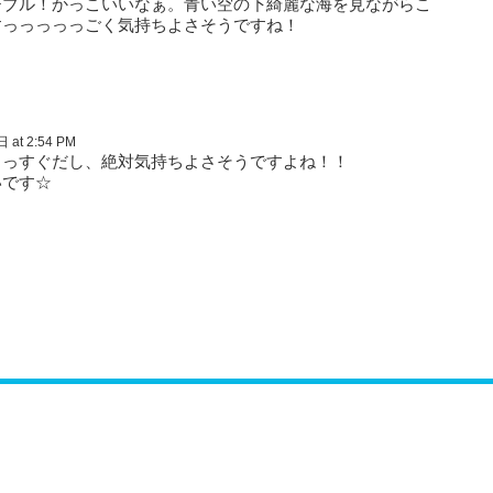
チブル！かっこいいなぁ。青い空の下綺麗な海を見ながらこ
すっっっっっごく気持ちよさそうですね！
at 2:54 PM
まっすぐだし、絶対気持ちよさそうですよね！！
いです☆