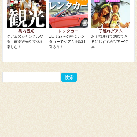
島内観光
レンタカー
子連れグアム
グアムのジャングルや
1日＄27～の格安レン
お子様連れで満喫でき
滝、南部観光や文化を
タカーでグアムを駆け
るにおすすめツアー特
楽しむ！
巡ろう！
集