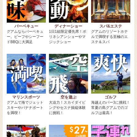
バーベキュー
ディナーショー
スパ&エステ
グアムならバーベキュ
1日1組限定優先席！ポ
グアムのリゾートホテ
ー。ビーフやシーフー
リネシアンショーやマ
ルで満喫する至極のエ
ドBBQに大満足
ジックショー
ステ＆スパ
マリンスポーツ
空を遊ぶ
ゴルフ
グアムで海でジェット
大迫力！スカイダイビ
海越えのパー3に挑戦！
スキーやバナナボート
ングやセスナ操縦体験
常夏の島グアムでのゴ
を満喫！
に挑戦！
ルフは最高！