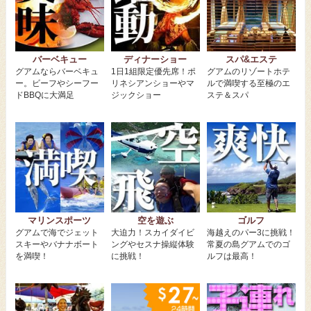
バーベキュー
ディナーショー
スパ&エステ
グアムならバーベキュ
1日1組限定優先席！ポ
グアムのリゾートホテ
ー。ビーフやシーフー
リネシアンショーやマ
ルで満喫する至極のエ
ドBBQに大満足
ジックショー
ステ＆スパ
マリンスポーツ
空を遊ぶ
ゴルフ
グアムで海でジェット
大迫力！スカイダイビ
海越えのパー3に挑戦！
スキーやバナナボート
ングやセスナ操縦体験
常夏の島グアムでのゴ
を満喫！
に挑戦！
ルフは最高！