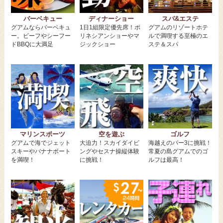
バーベキュー
ディナーショー
スパ&エステ
グアムならバーベキュ
1日1組限定優先席！ポ
グアムのリゾートホテ
ー。ビーフやシーフー
リネシアンショーやマ
ルで満喫する至極のエ
ドBBQに大満足
ジックショー
ステ＆スパ
マリンスポーツ
空を遊ぶ
ゴルフ
グアムで海でジェット
大迫力！スカイダイビ
海越えのパー3に挑戦！
スキーやバナナボート
ングやセスナ操縦体験
常夏の島グアムでのゴ
を満喫！
に挑戦！
ルフは最高！