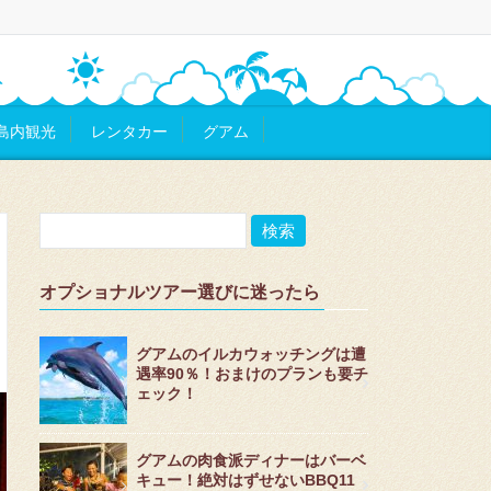
島内観光
レンタカー
グアム
オプショナルツアー選びに迷ったら
グアムのイルカウォッチングは遭
遇率90％！おまけのプランも要チ
ェック！
グアムの肉食派ディナーはバーベ
キュー！絶対はずせないBBQ11