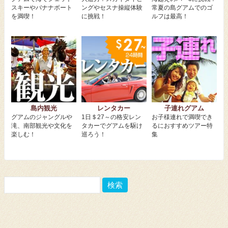
スキーやバナナボート
ングやセスナ操縦体験
常夏の島グアムでのゴ
を満喫！
に挑戦！
ルフは最高！
島内観光
レンタカー
子連れグアム
グアムのジャングルや
1日＄27～の格安レン
お子様連れで満喫でき
滝、南部観光や文化を
タカーでグアムを駆け
るにおすすめツアー特
楽しむ！
巡ろう！
集