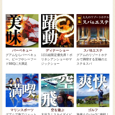
バーベキュー
ディナーショー
スパ&エステ
グアムならバーベキュ
1日1組限定優先席！ポ
グアムのリゾートホテ
ー。ビーフやシーフー
リネシアンショーやマ
ルで満喫する至極のエ
ドBBQに大満足
ジックショー
ステ＆スパ
マリンスポーツ
空を遊ぶ
ゴルフ
グアムで海でジェット
大迫力！スカイダイビ
海越えのパー3に挑戦！