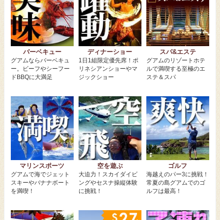
バーベキュー
ディナーショー
スパ&エステ
グアムならバーベキュ
1日1組限定優先席！ポ
グアムのリゾートホテ
ー。ビーフやシーフー
リネシアンショーやマ
ルで満喫する至極のエ
ドBBQに大満足
ジックショー
ステ＆スパ
マリンスポーツ
空を遊ぶ
ゴルフ
グアムで海でジェット
大迫力！スカイダイビ
海越えのパー3に挑戦！
スキーやバナナボート
ングやセスナ操縦体験
常夏の島グアムでのゴ
を満喫！
に挑戦！
ルフは最高！