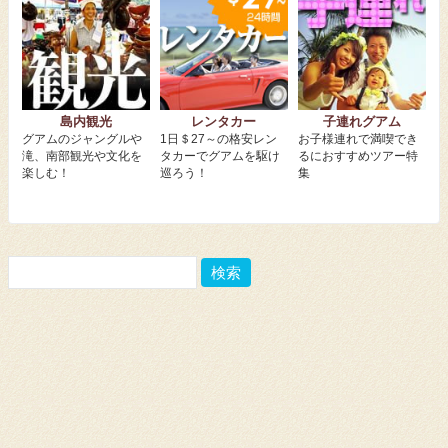
島内観光
レンタカー
子連れグアム
グアムのジャングルや
1日＄27～の格安レン
お子様連れで満喫でき
滝、南部観光や文化を
タカーでグアムを駆け
るにおすすめツアー特
楽しむ！
巡ろう！
集