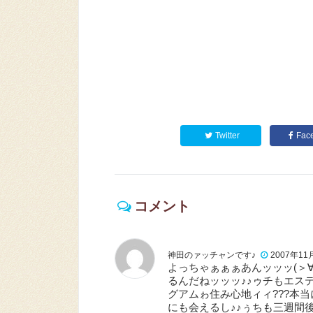
Twitter
Fac
コメント
神田のァッチャンです♪
2007年11月
よっちゃぁぁぁあんッッッ(＞∀
るんだねッッッ♪♪ゥチもエステ
グアムゎ住み心地ィィ???本
にも会えるし♪♪ぅちも三週間