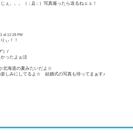
たじぇ。。。（；Д；）写真撮ったら送るねェェ！
at 12:28 PM
ぶりぃ！！
^）/
たかったよぉ泣
か北海道の夏みたいだよ☆
楽しみにしてるよ☆ 結婚式の写真も待ってまぁす♪