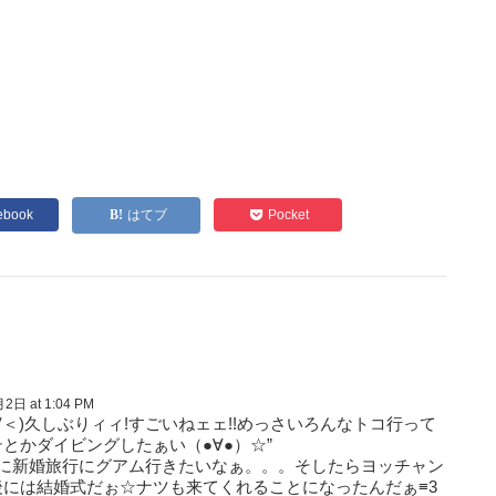
ebook
はてブ
Pocket
2日 at 1:04 PM
＜)久しぶりィィ!すごいねェェ!!めっさいろんなトコ行って
とかダイビングしたぁい（●∀●）☆”
当に新婚旅行にグアム行きたいなぁ。。。そしたらヨッチャン
後には結婚式だぉ☆ナツも来てくれることになったんだぁ≡3