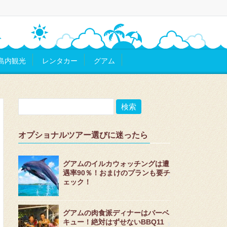
島内観光
レンタカー
グアム
オプショナルツアー選びに迷ったら
グアムのイルカウォッチングは遭
遇率90％！おまけのプランも要チ
ェック！
グアムの肉食派ディナーはバーベ
キュー！絶対はずせないBBQ11