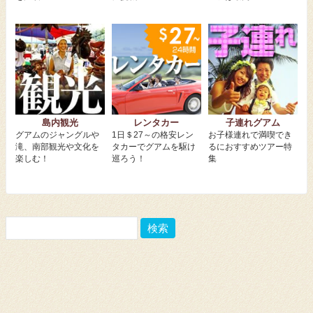
島内観光
レンタカー
子連れグアム
グアムのジャングルや
1日＄27～の格安レン
お子様連れで満喫でき
滝、南部観光や文化を
タカーでグアムを駆け
るにおすすめツアー特
楽しむ！
巡ろう！
集