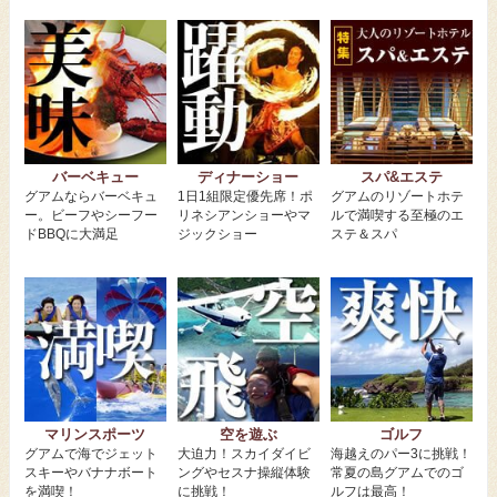
バーベキュー
ディナーショー
スパ&エステ
グアムならバーベキュ
1日1組限定優先席！ポ
グアムのリゾートホテ
ー。ビーフやシーフー
リネシアンショーやマ
ルで満喫する至極のエ
ドBBQに大満足
ジックショー
ステ＆スパ
マリンスポーツ
空を遊ぶ
ゴルフ
グアムで海でジェット
大迫力！スカイダイビ
海越えのパー3に挑戦！
スキーやバナナボート
ングやセスナ操縦体験
常夏の島グアムでのゴ
を満喫！
に挑戦！
ルフは最高！