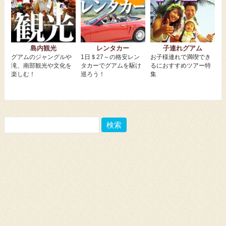
島内観光
レンタカー
子連れグアム
グアムのジャングルや
1日＄27～の格安レン
お子様連れで満喫でき
滝、南部観光や文化を
タカーでグアムを駆け
るにおすすめツアー特
楽しむ！
巡ろう！
集