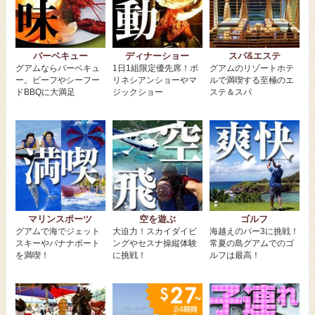
バーベキュー
ディナーショー
スパ&エステ
グアムならバーベキュ
1日1組限定優先席！ポ
グアムのリゾートホテ
ー。ビーフやシーフー
リネシアンショーやマ
ルで満喫する至極のエ
ドBBQに大満足
ジックショー
ステ＆スパ
マリンスポーツ
空を遊ぶ
ゴルフ
グアムで海でジェット
大迫力！スカイダイビ
海越えのパー3に挑戦！
スキーやバナナボート
ングやセスナ操縦体験
常夏の島グアムでのゴ
を満喫！
に挑戦！
ルフは最高！