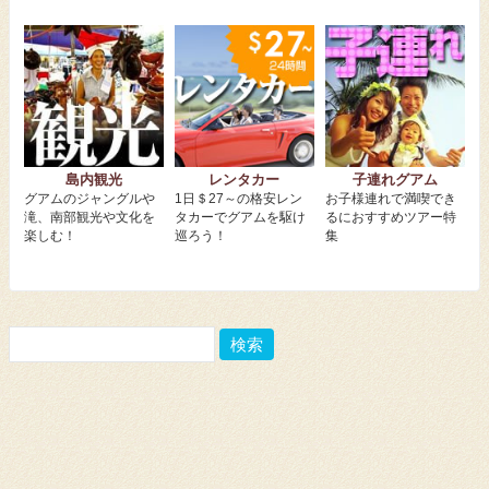
島内観光
レンタカー
子連れグアム
グアムのジャングルや
1日＄27～の格安レン
お子様連れで満喫でき
滝、南部観光や文化を
タカーでグアムを駆け
るにおすすめツアー特
楽しむ！
巡ろう！
集