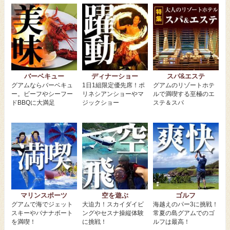
バーベキュー
ディナーショー
スパ&エステ
グアムならバーベキュ
1日1組限定優先席！ポ
グアムのリゾートホテ
ー。ビーフやシーフー
リネシアンショーやマ
ルで満喫する至極のエ
ドBBQに大満足
ジックショー
ステ＆スパ
マリンスポーツ
空を遊ぶ
ゴルフ
グアムで海でジェット
大迫力！スカイダイビ
海越えのパー3に挑戦！
スキーやバナナボート
ングやセスナ操縦体験
常夏の島グアムでのゴ
を満喫！
に挑戦！
ルフは最高！