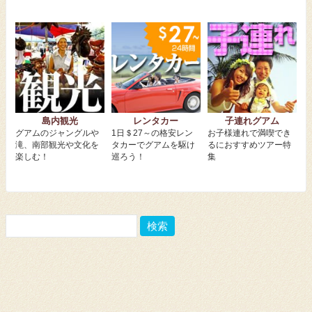
島内観光
レンタカー
子連れグアム
グアムのジャングルや
1日＄27～の格安レン
お子様連れで満喫でき
滝、南部観光や文化を
タカーでグアムを駆け
るにおすすめツアー特
楽しむ！
巡ろう！
集