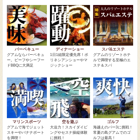
バーベキュー
ディナーショー
スパ&エステ
グアムならバーベキュ
1日1組限定優先席！ポ
グアムのリゾートホテ
ー。ビーフやシーフー
リネシアンショーやマ
ルで満喫する至極のエ
ドBBQに大満足
ジックショー
ステ＆スパ
マリンスポーツ
空を遊ぶ
ゴルフ
グアムで海でジェット
大迫力！スカイダイビ
海越えのパー3に挑戦！
スキーやバナナボート
ングやセスナ操縦体験
常夏の島グアムでのゴ
を満喫！
に挑戦！
ルフは最高！