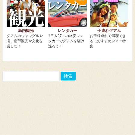
島内観光
レンタカー
子連れグアム
グアムのジャングルや
1日＄27～の格安レン
お子様連れで満喫でき
滝、南部観光や文化を
タカーでグアムを駆け
るにおすすめツアー特
楽しむ！
巡ろう！
集