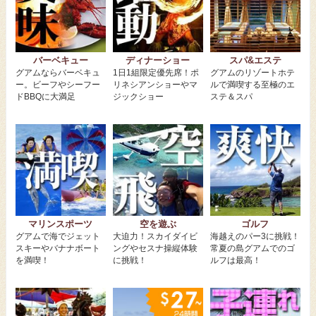
バーベキュー
ディナーショー
スパ&エステ
グアムならバーベキュ
1日1組限定優先席！ポ
グアムのリゾートホテ
ー。ビーフやシーフー
リネシアンショーやマ
ルで満喫する至極のエ
ドBBQに大満足
ジックショー
ステ＆スパ
マリンスポーツ
空を遊ぶ
ゴルフ
グアムで海でジェット
大迫力！スカイダイビ
海越えのパー3に挑戦！
スキーやバナナボート
ングやセスナ操縦体験
常夏の島グアムでのゴ
を満喫！
に挑戦！
ルフは最高！