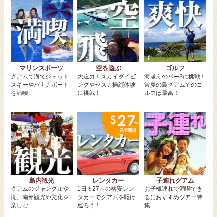
マリンスポーツ
空を遊ぶ
ゴルフ
グアムで海でジェット
大迫力！スカイダイビ
海越えのパー3に挑戦！
スキーやバナナボート
ングやセスナ操縦体験
常夏の島グアムでのゴ
を満喫！
に挑戦！
ルフは最高！
島内観光
レンタカー
子連れグアム
グアムのジャングルや
1日＄27～の格安レン
お子様連れで満喫でき
滝、南部観光や文化を
タカーでグアムを駆け
るにおすすめツアー特
楽しむ！
巡ろう！
集