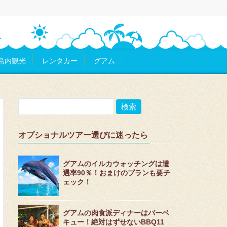
島内観光
レンタカー
グアム
オプショナルツアー選びに迷ったら
グアムのイルカウォッチングは遭
遇率90％！おまけのプランも要チ
ェック！
グアムの肉食派ディナーはバーベ
キュー！絶対はずせないBBQ11