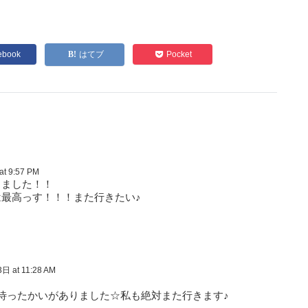
ebook
はてブ
Pocket
t 9:57 PM
きました！！
最高っす！！！また行きたい♪
 at 11:28 AM
待ったかいがありました☆私も絶対また行きます♪