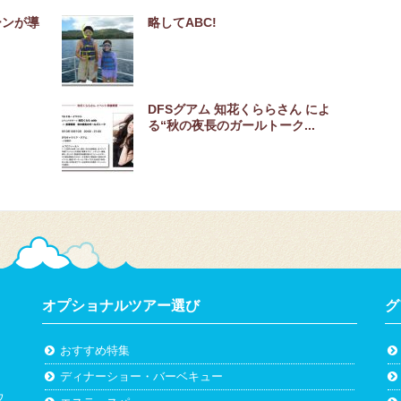
ーンが導
略してABC!
DFSグアム 知花くららさん によ
る“秋の夜長のガールトーク...
オプショナルツアー選び
グ
おすすめ特集
ディナーショー・バーベキュー
ウ