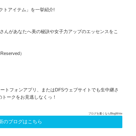
レクトアイテム」を一挙紹介!
KKOさんがあなたへ美の秘訣や女子力アップのエッセンスをこ
ht Reserved）
ートフォンアプリ、またはDFSウェブサイトでも生中継さ
訣のトークをお見逃しなくっ！
ブログを書くならBlogWrite
新のブログはこちら