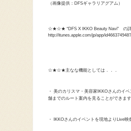
（画像提供：DFSギャラリアグアム）
☆★☆★ “DFS X IKKO Beauty N
http://itunes.apple.com/jp/app/id466374
☆★☆★主なな機能としては．．．
・ 美のカリスマ・美容家IKKOさんのイ
舗までのルート案内を見ることができま
・ IKKOさんのイベントを現地よりLive映