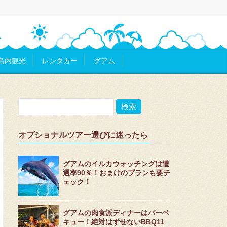
島内観光
レンタカー
グアム
オプショナルツアー選びに迷ったら
グアムのイルカウォッチングは遭
遇率90％！おまけのプランも要チ
ェック！
グアムの肉食派ディナーはバーベ
キュー！絶対はずせないBBQ11