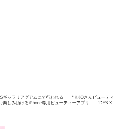
FSギャラリアグアムにて行われる “IKKOさんビューティ
しみ頂けるiPhone専用ビューティーアプリ “DFS X
！