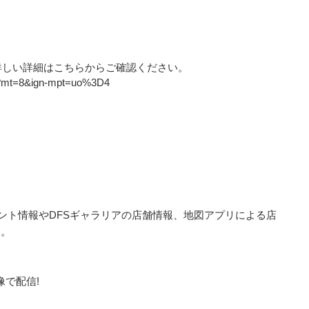
avi” の詳しい詳細はこちらからご確認ください。
948?mt=8&ign-mpt=uo%3D4
ベント情報やDFSギャラリアの店舗情報、地図アプリによる店
す。
像で配信!