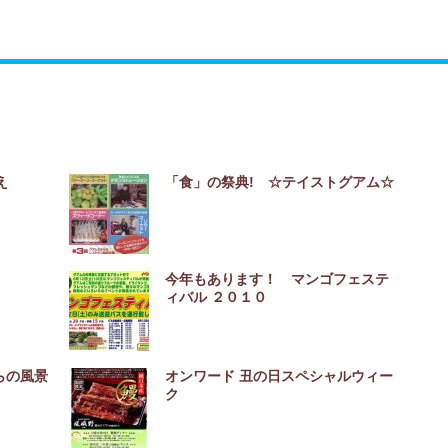
え
「食」の祭典! ☆テイストグアム☆
今年もあります！ マンゴフェステ
ィバル ２０１０
らの風景
オンワード 丑の日スペシャルウィー
ク